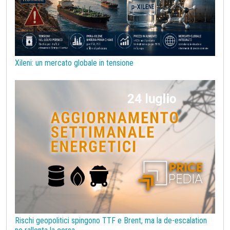
Prodotti di base per costruzioni
Rame
Sanzioni UE alla Russia
Semiconduttori
Should Cost
Silicio
Stagno
Strumenti
Superciclo
Tassi di Cambio
Tecnopolimeri
Tensioattivi
Xileni: un mercato globale in tensione
Termoplastiche di base
Terre rare
Transizione Energetica
Tubi di acciaio
Tungsteno
Vergella
Vetro
Zinco
bioplastiche
chimica bio-based
covid19lab
melamina
Rischi geopolitici spingono TTF e Brent, ma la de-escalation