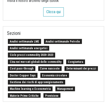
Visita il nostro archivio degli Ebook
Clicca qui
Sezioni
Analisi settimanale LME
Analisi settimanale Petrolio
Analisi settimanale energetici
Ciclo prezzi commodity 2020-2023
Cina nei mercati globali delle commodity
Congiuntura
Cost pass-through
Curve nascoste
Determinanti dei prezzi
Doctor Copper Says
Economia circolare
Gestione dei rischi di approvvigionamento
Machine learning e Econometria
Management
Materie Prime Critiche
Previsione
Procurement Intelligence
Settimana Finanziaria Materie Prime