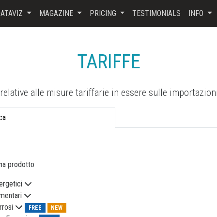
ATAVIZ
MAGAZINE
PRICING
TESTIMONIALS
INFO
TARIFFE
relative alle misure tariffarie in essere sulle importazion
ca
na prodotto
ergetici
imentari
rrosi
FREE
NEW