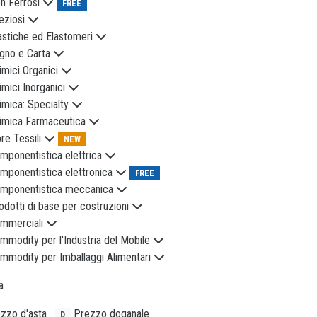
n Ferrosi
FREE
eziosi
astiche ed Elastomeri
gno e Carta
imici Organici
imici Inorganici
imica: Specialty
imica Farmaceutica
bre Tessili
NEW
mponentistica elettrica
mponentistica elettronica
FREE
mponentistica meccanica
odotti di base per costruzioni
mmerciali
mmodity per l'Industria del Mobile
mmodity per Imballaggi Alimentari
a
zzo d'asta
Prezzo doganale
D