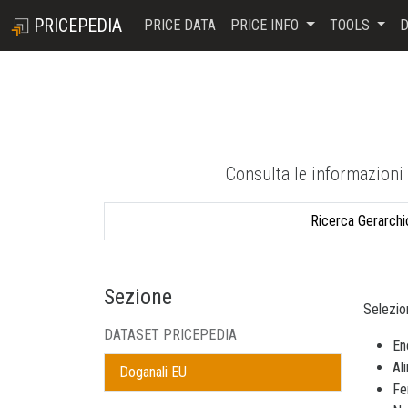
PRICEPEDIA
PRICE DATA
PRICE INFO
TOOLS
D
Consulta le informazioni 
Ricerca Gerarchi
Sezione
Selezio
DATASET PRICEPEDIA
En
Al
Doganali EU
Fe