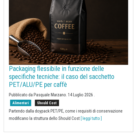
Packaging flessibile in funzione delle
specifiche tecniche: il caso del sacchetto
PET/ALU/PE per caffè
Pubblicato da
Pasquale Marzano
.
14 Luglio 2026
.
Alimentari
Should Cost
Partendo dalla doypack PET/PE, come i requisiti di conservazione
modificano la struttura dello Should Cost
[ leggi tutto ]