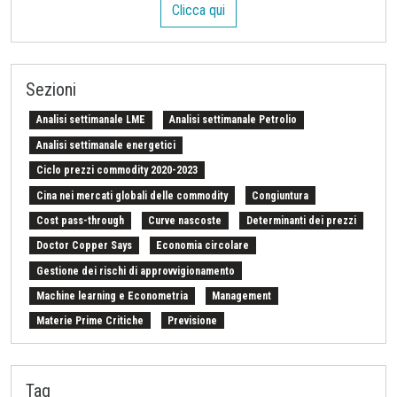
Clicca qui
Sezioni
Analisi settimanale LME
Analisi settimanale Petrolio
Analisi settimanale energetici
Ciclo prezzi commodity 2020-2023
Cina nei mercati globali delle commodity
Congiuntura
Cost pass-through
Curve nascoste
Determinanti dei prezzi
Doctor Copper Says
Economia circolare
Gestione dei rischi di approvvigionamento
Machine learning e Econometria
Management
Materie Prime Critiche
Previsione
Procurement Intelligence
Settimana Finanziaria Materie Prime
Should Cost
Stretto di Hormuz
Strumenti e Metodologie
Tag
Tariffe sulle importazioni
Z-Budget acquisti 2024