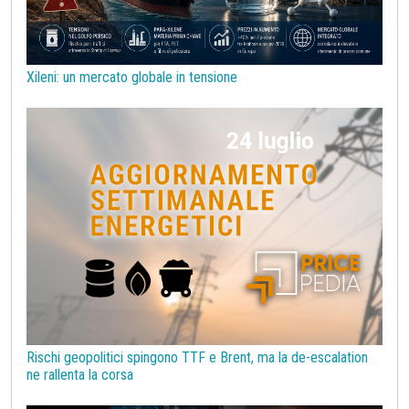
Sanzioni UE alla Russia
Semiconduttori
Should Cost
Silicio
Stagno
Strumenti
Superciclo
Tassi di Cambio
Tecnopolimeri
Tensioattivi
Xileni: un mercato globale in tensione
Termoplastiche di base
Terre rare
Transizione Energetica
Tubi di acciaio
Tungsteno
Vergella
Vetro
Zinco
bioplastiche
chimica bio-based
covid19lab
melamina
Rischi geopolitici spingono TTF e Brent, ma la de-escalation
ne rallenta la corsa