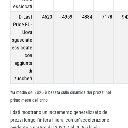
essiccati
D-Last
4623
4959
4884
7178
94
Price EU-
Uova
sgusciate
essiccate
con
aggiunta
di
zuccheri
*la media del 2026 è basata sulla dinamica dei prezzi nel
primo mese dell'anno
I dati mostrano un incremento generalizzato dei
prezzi lungo l'intera filiera, con un'accelerazione
evidente a partire dal 2022. Nel 2026 i livelli