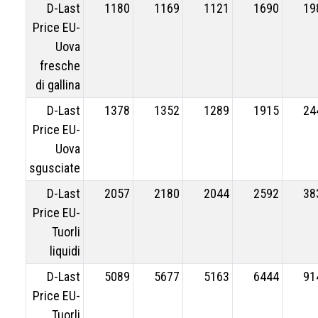
D-Last
1180
1169
1121
1690
19
Price EU-
Uova
fresche
di gallina
D-Last
1378
1352
1289
1915
24
Price EU-
Uova
sgusciate
D-Last
2057
2180
2044
2592
38
Price EU-
Tuorli
liquidi
D-Last
5089
5677
5163
6444
91
Price EU-
Tuorli