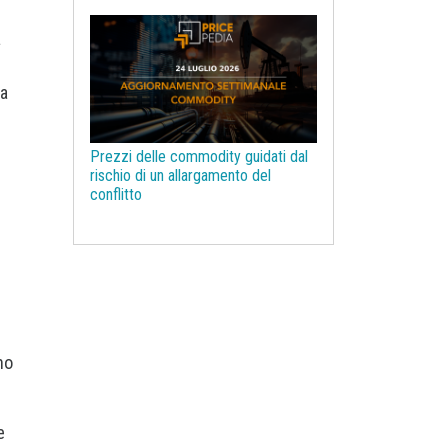
Legno e Carta
a
Legno ingegnerizzato
Litio
Macroeconomia
Magnesio
la
Management
Manganese
Materie prime farmaceutiche
Prezzi delle commodity guidati dal
Mercati Concorrenziali
rischio di un allargamento del
conflitto
Mercati d'asta
Molibdeno
NBSK
Nichel
Noli navali
Non Ferrosi
Oli vegetali
Olio di Palma
Olio di oliva
Ottone
PUN
Pasta per carta
Pelli e Cuoio
Petrolchimica
no
Petrolio
Piombo
Plastiche ed Elastomeri
Poliammide
Policarbonati
e