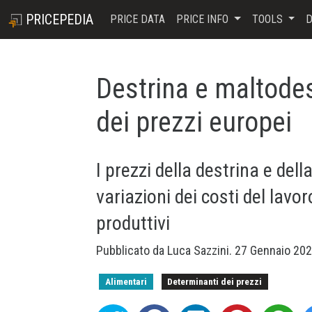
PRICEPEDIA
PRICE DATA
PRICE INFO
TOOLS
D
Destrina e maltodes
dei prezzi europei
I prezzi della destrina e del
variazioni dei costi del lavor
produttivi
Pubblicato da
Luca Sazzini
.
27 Gennaio 20
Alimentari
Determinanti dei prezzi