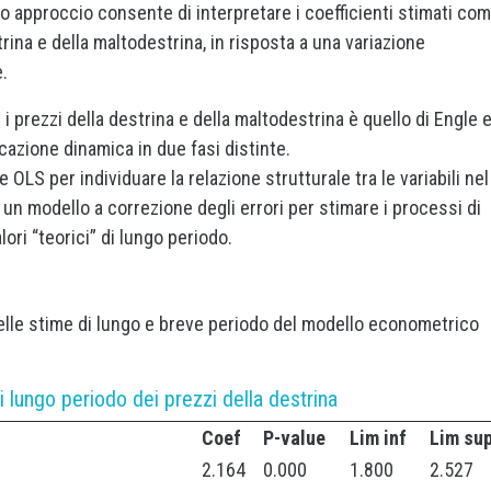
to approccio consente di interpretare i coefficienti stimati co
rina e della maltodestrina, in risposta a una variazione
.
 prezzi della destrina e della maltodestrina è quello di Engle 
cazione dinamica in due fasi distinte.
OLS per individuare la relazione strutturale tra le variabili nel
n modello a correzione degli errori per stimare i processi di
ori “teorici” di lungo periodo.
delle stime di lungo e breve periodo del modello econometrico
di lungo periodo dei prezzi della destrina
Coef
P-value
Lim inf
Lim su
2.164
0.000
1.800
2.527