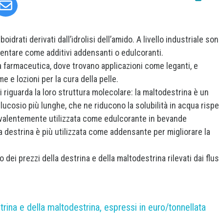
idrati derivati dall’idrolisi dell’amido. A livello industriale so
mentare come additivi addensanti o edulcoranti.
ria farmaceutica, dove trovano applicazioni come leganti, e
e e lozioni per la cura della pelle.
i riguarda la loro struttura molecolare: la maltodestrina è un
ucosio più lunghe, che ne riducono la solubilità in acqua rispe
prevalentemente utilizzata come edulcorante in bevande
la destrina è più utilizzata come addensante per migliorare la
dei prezzi della destrina e della maltodestrina rilevati dai flus
trina e della maltodestrina, espressi in euro/tonnellata