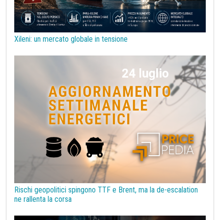
Sanzioni UE alla Russia
Semiconduttori
Should Cost
Silicio
Stagno
Strumenti
Superciclo
Tassi di Cambio
Tecnopolimeri
Tensioattivi
Xileni: un mercato globale in tensione
Termoplastiche di base
Terre rare
Transizione Energetica
Tubi di acciaio
Tungsteno
Vergella
Vetro
Zinco
bioplastiche
chimica bio-based
covid19lab
melamina
Rischi geopolitici spingono TTF e Brent, ma la de-escalation
ne rallenta la corsa