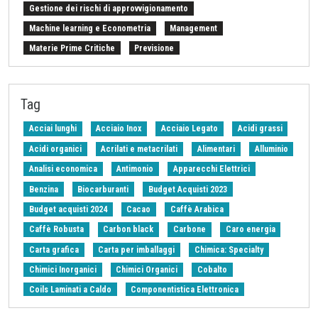
Gestione dei rischi di approvvigionamento
Machine learning e Econometria
Management
Materie Prime Critiche
Previsione
Procurement Intelligence
Settimana Finanziaria Materie Prime
Should Cost
Stretto di Hormuz
Strumenti e Metodologie
Tag
Tariffe sulle importazioni
Z-Budget acquisti 2024
Acciai lunghi
Acciaio Inox
Acciaio Legato
Acidi grassi
Acidi organici
Acrilati e metacrilati
Alimentari
Alluminio
Analisi economica
Antimonio
Apparecchi Elettrici
Benzina
Biocarburanti
Budget Acquisti 2023
Budget acquisti 2024
Cacao
Caffè Arabica
Caffè Robusta
Carbon black
Carbone
Caro energia
Carta grafica
Carta per imballaggi
Chimica: Specialty
Chimici Inorganici
Chimici Organici
Cobalto
Coils Laminati a Caldo
Componentistica Elettronica
Copolimeri di ABS
Copolimeri di SAN
Cotone