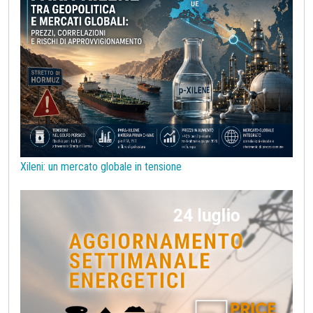
Policarbonati
Polietilene tereftalato (PET)
Polipropilene
Politica monetaria
Poliuretani
Previsioni
Preziosi
Prezzi alla Produzione USA
Prezzi reali
Prezzi vischiosi
Procurement
Prodotti congiunti
Prodotti di base per costruzioni
Rame
Sanzioni UE alla Russia
Semiconduttori
Should Cost
Silicio
Stagno
Strumenti
Superciclo
Tassi di Cambio
Tecnopolimeri
Tensioattivi
Xileni: un mercato globale in tensione
Termoplastiche di base
Terre rare
Transizione Energetica
Tubi di acciaio
Tungsteno
Vergella
Vetro
Zinco
bioplastiche
chimica bio-based
covid19lab
melamina