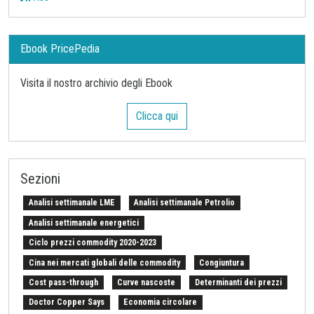
Ebook PricePedia
Visita il nostro archivio degli Ebook
Clicca qui
Sezioni
Analisi settimanale LME
Analisi settimanale Petrolio
Analisi settimanale energetici
Ciclo prezzi commodity 2020-2023
Cina nei mercati globali delle commodity
Congiuntura
Cost pass-through
Curve nascoste
Determinanti dei prezzi
Doctor Copper Says
Economia circolare