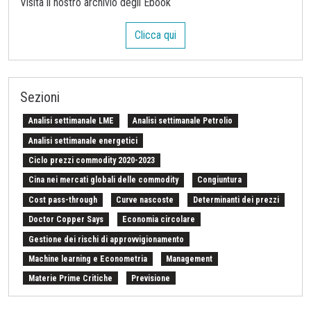
Visita il nostro archivio degli Ebook
Clicca qui
Sezioni
Analisi settimanale LME
Analisi settimanale Petrolio
Analisi settimanale energetici
Ciclo prezzi commodity 2020-2023
Cina nei mercati globali delle commodity
Congiuntura
Cost pass-through
Curve nascoste
Determinanti dei prezzi
Doctor Copper Says
Economia circolare
Gestione dei rischi di approvvigionamento
Machine learning e Econometria
Management
Materie Prime Critiche
Previsione
Procurement Intelligence
Settimana Finanziaria Materie Prime