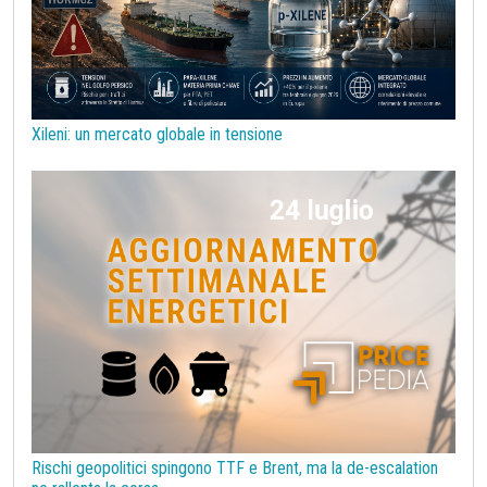
Prodotti di base per costruzioni
Rame
Sanzioni UE alla Russia
Semiconduttori
Should Cost
Silicio
Stagno
Strumenti
Superciclo
Tassi di Cambio
Tecnopolimeri
Tensioattivi
Xileni: un mercato globale in tensione
Termoplastiche di base
Terre rare
Transizione Energetica
Tubi di acciaio
Tungsteno
Vergella
Vetro
Zinco
bioplastiche
chimica bio-based
covid19lab
melamina
Rischi geopolitici spingono TTF e Brent, ma la de-escalation