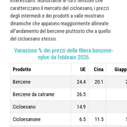
interessanti. Nonostante le forti tensioni che
caratterizzano il mercato del cicloesano, i prezzi
degli intermedi e dei prodotti a valle mostrano
dinamiche che appaiono maggiormente allineate
all'andamento del benzene piuttosto che a quello
del cicloesano stesso.
Variazione % dei prezzi della filiera benzene-
nylon da febbraio 2026
Prodotto
UE
Cina
Giapp
Benzene
24.4
20.1
Benzene da catrame
26.5
Cicloesano
14.9
Cicloesanone
6.5
11.5