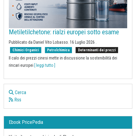
Metiletilchetone: rialzi europei sotto esame
Pubblicato da
Daniel Vito Lobasso
.
16 Luglio 2026
.
Chimici Organici
Petrolchimica
Determinanti dei prezzi
Il calo dei prezzi cinesi mette in discussione la sostenibilità dei
rincari europei
[ leggi tutto ]
Cerca
Rss
Ebook PricePedia