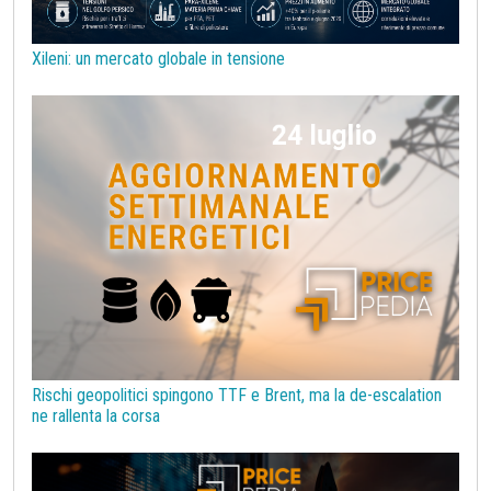
Silicio
Stagno
Strumenti
Superciclo
Tassi di Cambio
Tecnopolimeri
Tensioattivi
Xileni: un mercato globale in tensione
Termoplastiche di base
Terre rare
Transizione Energetica
Tubi di acciaio
Tungsteno
Vergella
Vetro
Zinco
bioplastiche
chimica bio-based
covid19lab
melamina
Rischi geopolitici spingono TTF e Brent, ma la de-escalation
ne rallenta la corsa