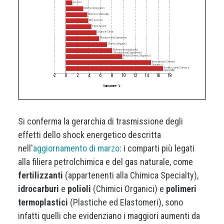
Ferrosi
Chimici Inorganici
Chimica: Specialty
Non Ferrosi
Fibre Tessili
Legno e Carta
Plastiche ed Elastomeri
Chimici Organici
Polimeri termoplastici
(Plastiche ed Elastomeri)
Polioli (Chimici Organici)
Idrocarburi (Chimici
Organici)
Fertilizzanti (Chimica:
Specialty)
-2
0
2
4
6
8
10
12
14
16
18
Variazione %
Si conferma la gerarchia di trasmissione degli
effetti dello shock energetico descritta
nell'
aggiornamento di marzo
: i comparti più legati
alla filiera petrolchimica e del gas naturale, come
fertilizzanti
(appartenenti alla Chimica Specialty),
idrocarburi
e
polioli
(Chimici Organici) e
polimeri
termoplastici
(Plastiche ed Elastomeri), sono
infatti quelli che evidenziano i maggiori aumenti da