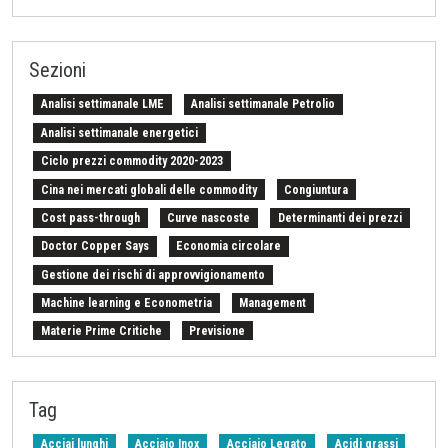
Sezioni
Analisi settimanale LME
Analisi settimanale Petrolio
Analisi settimanale energetici
Ciclo prezzi commodity 2020-2023
Cina nei mercati globali delle commodity
Congiuntura
Cost pass-through
Curve nascoste
Determinanti dei prezzi
Doctor Copper Says
Economia circolare
Gestione dei rischi di approvvigionamento
Machine learning e Econometria
Management
Materie Prime Critiche
Previsione
Procurement Intelligence
Settimana Finanziaria Materie Prime
Should Cost
Stretto di Hormuz
Strumenti e Metodologie
Tag
Tariffe sulle importazioni
Z-Budget acquisti 2024
Acciai lunghi
Acciaio Inox
Acciaio Legato
Acidi grassi