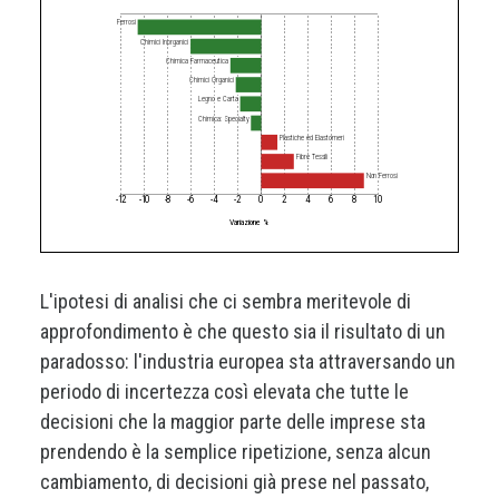
Ferrosi
Chimici Inorganici
Chimica Farmaceutica
Chimici Organici
Legno e Carta
Chimica: Specialty
Plastiche ed Elastomeri
Fibre Tessili
Non Ferrosi
-12
-10
-8
-6
-4
-2
0
2
4
6
8
10
Variazione %
L'ipotesi di analisi che ci sembra meritevole di
approfondimento è che questo sia il risultato di un
paradosso: l'industria europea sta attraversando un
periodo di incertezza così elevata che tutte le
decisioni che la maggior parte delle imprese sta
prendendo è la semplice ripetizione, senza alcun
cambiamento, di decisioni già prese nel passato,