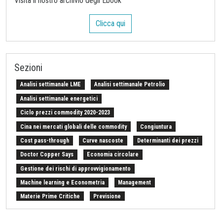
Visita il nostro archivio degli Ebook
Clicca qui
Sezioni
Analisi settimanale LME
Analisi settimanale Petrolio
Analisi settimanale energetici
Ciclo prezzi commodity 2020-2023
Cina nei mercati globali delle commodity
Congiuntura
Cost pass-through
Curve nascoste
Determinanti dei prezzi
Doctor Copper Says
Economia circolare
Gestione dei rischi di approvvigionamento
Machine learning e Econometria
Management
Materie Prime Critiche
Previsione
Procurement Intelligence
Settimana Finanziaria Materie Prime