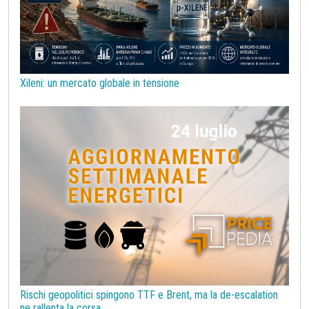
Prodotti di base per costruzioni
Rame
Sanzioni UE alla Russia
Semiconduttori
Should Cost
Silicio
Stagno
Strumenti
Superciclo
Tassi di Cambio
Tecnopolimeri
Tensioattivi
Xileni: un mercato globale in tensione
Termoplastiche di base
Terre rare
Transizione Energetica
Tubi di acciaio
Tungsteno
Vergella
Vetro
Zinco
bioplastiche
chimica bio-based
covid19lab
melamina
Rischi geopolitici spingono TTF e Brent, ma la de-escalation
ne rallenta la corsa