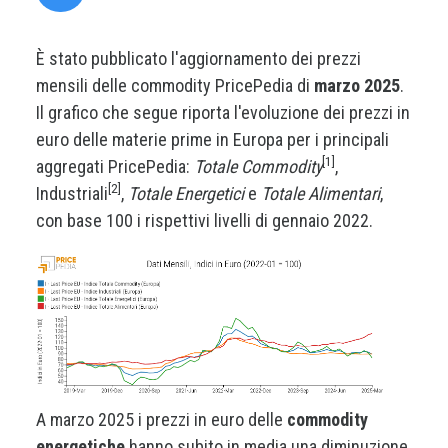
È stato pubblicato l'aggiornamento dei prezzi
mensili delle commodity PricePedia di
marzo 2025
.
Il grafico che segue riporta l'evoluzione dei prezzi in
euro delle materie prime in Europa per i principali
[1]
aggregati PricePedia:
Totale Commodity
,
[2]
Industriali
,
Totale Energetici
e
Totale Alimentari
,
con base 100 i rispettivi livelli di gennaio 2022.
A marzo 2025 i prezzi in euro delle
commodity
energetiche
hanno subito in media una diminuzione