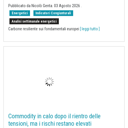
Gas e petrolio in correzione dopo il calo del
premio geopolitico
Pubblicato da
Nicolò Genta
.
03 Agosto 2026
.
Energetici
Indicatori Congiunturali
Analisi settimanale energetici
Carbone resiliente sui fondamentali europei
[ leggi tutto ]