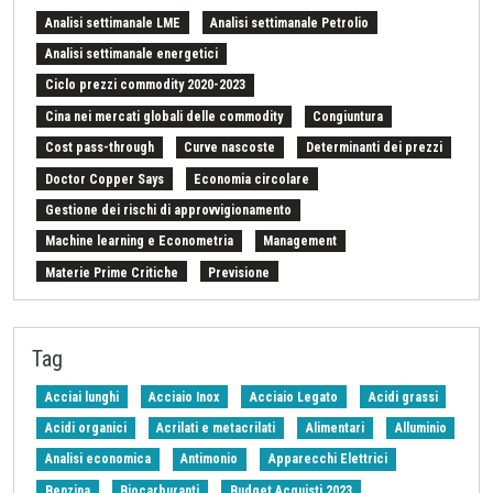
Sezioni
Analisi settimanale LME
Analisi settimanale Petrolio
Analisi settimanale energetici
Ciclo prezzi commodity 2020-2023
Cina nei mercati globali delle commodity
Congiuntura
Cost pass-through
Curve nascoste
Determinanti dei prezzi
Doctor Copper Says
Economia circolare
Gestione dei rischi di approvvigionamento
Machine learning e Econometria
Management
Materie Prime Critiche
Previsione
Procurement Intelligence
Settimana Finanziaria Materie Prime
Should Cost
Stretto di Hormuz
Strumenti e Metodologie
Tag
Tariffe sulle importazioni
Z-Budget acquisti 2024