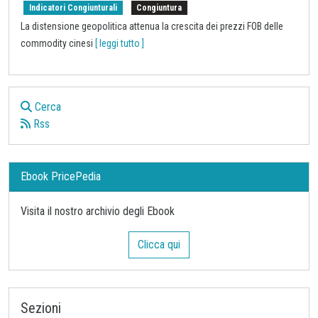
Aggiornamento Congiuntura Cina Giugno 2026
Pubblicato da
Luca Sazzini
.
28 Luglio 2026
.
Indicatori Congiunturali
Congiuntura
La distensione geopolitica attenua la crescita dei prezzi FOB delle
commodity cinesi
[ leggi tutto ]
Cerca
Rss
Ebook PricePedia
Visita il nostro archivio degli Ebook
Clicca qui