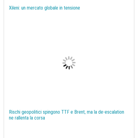
Silicio
Stagno
Strumenti
Superciclo
Tassi di Cambio
Tecnopolimeri
Tensioattivi
Termoplastiche di base
Terre rare
Transizione Energetica
Xileni: un mercato globale in tensione
Tubi di acciaio
Tungsteno
Vergella
Vetro
Zinco
bioplastiche
chimica bio-based
covid19lab
melamina
Rischi geopolitici spingono TTF e Brent, ma la de-escalation