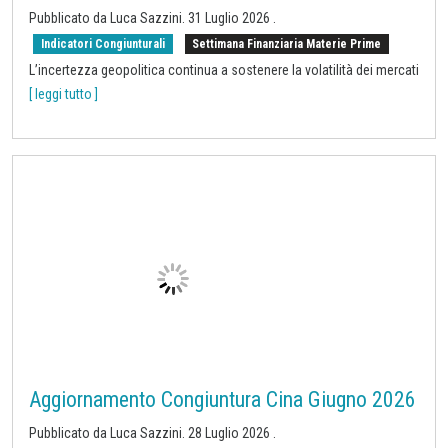
Commodity in calo dopo il rientro delle
tensioni, ma i rischi restano elevati
Pubblicato da
Luca Sazzini
.
31 Luglio 2026
.
Indicatori Congiunturali
Settimana Finanziaria Materie Prime
L’incertezza geopolitica continua a sostenere la volatilità dei mercati
[ leggi tutto ]