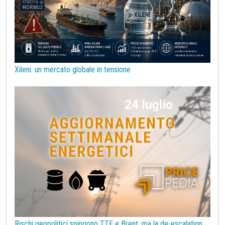
Procurement
Prodotti congiunti
Prodotti di base per costruzioni
Rame
Sanzioni UE alla Russia
Semiconduttori
Should Cost
Silicio
Stagno
Strumenti
Superciclo
Tassi di Cambio
Tecnopolimeri
Tensioattivi
Xileni: un mercato globale in tensione
Termoplastiche di base
Terre rare
Transizione Energetica
Tubi di acciaio
Tungsteno
Vergella
Vetro
Zinco
bioplastiche
chimica bio-based
covid19lab
melamina
Rischi geopolitici spingono TTF e Brent, ma la de-escalation