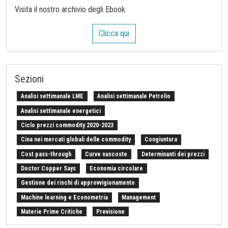
Visita il nostro archivio degli Ebook
Clicca qui
Sezioni
Analisi settimanale LME
Analisi settimanale Petrolio
Analisi settimanale energetici
Ciclo prezzi commodity 2020-2023
Cina nei mercati globali delle commodity
Congiuntura
Cost pass-through
Curve nascoste
Determinanti dei prezzi
Doctor Copper Says
Economia circolare
Gestione dei rischi di approvvigionamento
Machine learning e Econometria
Management
Materie Prime Critiche
Previsione
Procurement Intelligence
Settimana Finanziaria Materie Prime