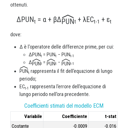
ottenuti.
ΔPUN
= α + βΔ
+ λEC
+ ε
PUN
t
t
t-1
t
dove:
Δ è l'operatore delle differenze prime, per cui:
ΔPUN
= PUN
− PUN
t
t
t-1
Δ
=
−
PUN
PUN
PUN
t
t
t-1
PUN
rappresenta il fit dell’equazione di lungo
t
periodo;
EC
rappresenta l’errore dell’equazione di
t-1
lungo periodo nell’ora precedente.
Coefficienti stimati del modello ECM
Variabile
Coefficiente
t-stat
Costante
-0.0009
-0.016