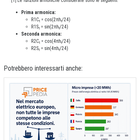
[1] Le funzioni armoniche considerate sono le seguenti:
Prima armonica:
R1C
= cos(2πh
/24)
t
t
R1S
= sin(2πh
/24)
t
t
Seconda armonica:
R2C
= cos(4πh
/24)
t
t
R2S
= sin(4πh
/24)
t
t
Potrebbero interessarti anche: