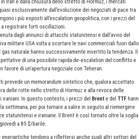
in Iran e dalla chiusura dello stretto di Hormuz, i mercati
quasi esclusivamente dall’evoluzione dei negoziati di pace tra
gono i più esposti all’escalation geopolitica, con i prezzi del
 registrare forti oscillazioni.
enuta dagli annunci di attacchi statunitensi e dall’avvio del
iva militare USA volta a scortare le navi commerciali fuori dallo
del gas naturale hanno successivamente invertito la tendenza. Il
pettative di una possibile rapida de-escalation del conflitto e
n favore di un’apertura negoziale con Teheran.
niti prevede un memorandum sintetico che, qualora accettato
ra delle rotte nello stretto di Hormuz e alla revoca delle
i iraniani. In questo contesto, i prezzi del
Brent
e del
TTF
hann
la settimana, per poi tornare a salire in seguito al riemergere
ze statunitensi e iraniane. Il Brent è così tornato oltre la soglia
giovedì a 85 $/barile.
energetiche tendono a riflettersi anche sugli altri settori del