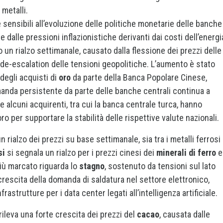
metalli.
sensibili all’evoluzione delle politiche monetarie delle banche
te dalle pressioni inflazionistiche derivanti dai costi dell’energia
o un rialzo settimanale, causato dalla flessione dei prezzi delle
e-escalation delle tensioni geopolitiche. L’aumento è stato
degli acquisti di
oro
da parte della Banca Popolare Cinese,
manda persistente da parte delle banche centrali continua a
 alcuni acquirenti, tra cui la banca centrale turca, hanno
o per supportare la stabilità delle rispettive valute nazionali.
rialzo dei prezzi su base settimanale, sia tra i metalli ferrosi
si
si segnala un rialzo per i prezzi cinesi dei
minerali di ferro
e
più marcato riguarda lo
stagno
, sostenuto da tensioni sul lato
crescita della domanda di saldatura nel settore elettronico,
frastrutture per i data center legati all’intelligenza artificiale.
rileva una forte crescita dei prezzi del
cacao
, causata dalle