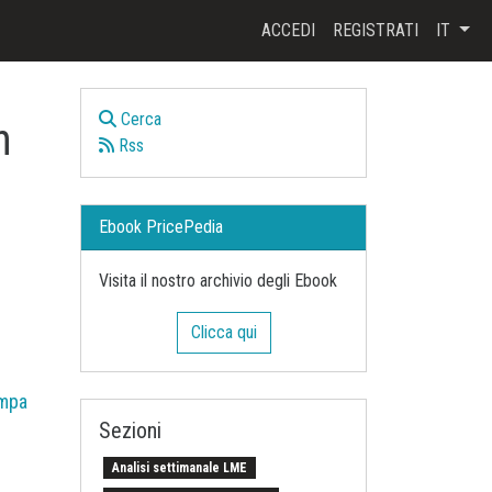
ACCEDI
REGISTRATI
IT
Cerca
n
Rss
Ebook PricePedia
Visita il nostro archivio degli Ebook
Clicca qui
mpa
Sezioni
Analisi settimanale LME