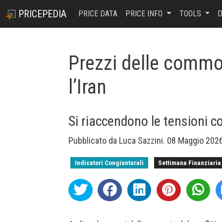
PRICEPEDIA
PRICE DATA
PRICE INFO
TOOLS
D
Prezzi delle commod
l’Iran
Si riaccendono le tensioni c
Pubblicato da
Luca Sazzini
.
08 Maggio 202
Indicatori Congiunturali
Settimana Finanziaria