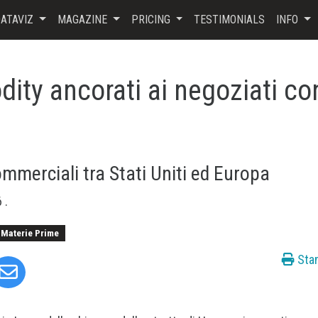
ATAVIZ
MAGAZINE
PRICING
TESTIMONIALS
INFO
ity ancorati ai negoziati co
ommerciali tra Stati Uniti ed Europa
6
.
 Materie Prime
Sta