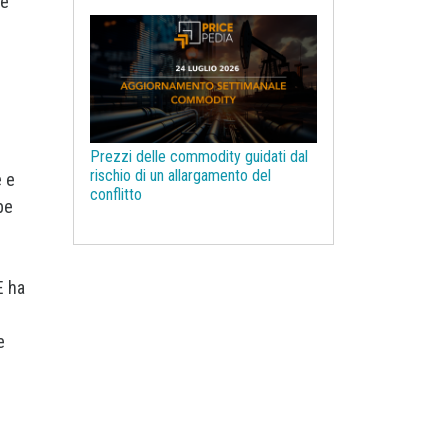
 e
Legno e Carta
Legno ingegnerizzato
Litio
Macroeconomia
Magnesio
Management
Manganese
Materie prime farmaceutiche
Prezzi delle commodity guidati dal
Mercati Concorrenziali
rischio di un allargamento del
 e
conflitto
Mercati d'asta
Molibdeno
be
NBSK
Nichel
Noli navali
Non Ferrosi
Oli vegetali
Olio di Palma
Olio di oliva
E ha
Ottone
PUN
Pasta per carta
Pelli e Cuoio
Petrolchimica
e
Petrolio
Piombo
Plastiche ed Elastomeri
Poliammide
Policarbonati