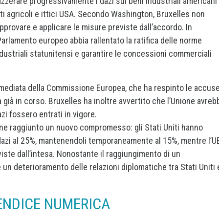
azzerare progressivamente i dazi sui beni industriali americani
ti agricoli e ittici USA. Secondo Washington, Bruxelles non
pprovare e applicare le misure previste dall’accordo. In
Parlamento europeo abbia rallentato la ratifica delle norme
ndustriali statunitensi e garantire le concessioni commerciali
mediata della Commissione Europea, che ha respinto le accuse
a già in corso. Bruxelles ha inoltre avvertito che l’Unione avreb
zi fossero entrati in vigore.
nfine raggiunto un nuovo compromesso: gli Stati Uniti hanno
zi al 25%, mantenendoli temporaneamente al 15%, mentre l’U
iste dall’intesa. Nonostante il raggiungimento di un
 deterioramento delle relazioni diplomatiche tra Stati Uniti 
ENDICE NUMERICA