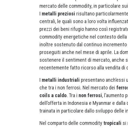
mercato delle commodity, in particolare sui 
I
metalli preziosi
risultano particolarmente 
centrali, le quali sono a loro volta influenza
prezzi dei beni rifugio hanno così registrat
commodity energetiche nel contesto della d
inoltre sostenuto dal continuo incremento 
proseguiti anche nel mese di aprile. La do
sostenere il sentiment di mercato, anche se
recentemente fatto ricorso alla vendita di or
I
metalli industriali
presentano anch’essi un 
che tra i non ferrosi. Nel mercato dei
ferro
coils a caldo
. Tra i
non ferrosi
, l’aumento 
dell’offerta in Indonesia e Myanmar e dalla 
trainata in particolare dallo sviluppo delle in
Nel comparto delle commodity
tropicali
si 