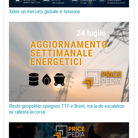
Tassi di Cambio
Tecnopolimeri
Tensioattivi
Xileni: un mercato globale in tensione
Termoplastiche di base
Terre rare
Transizione Energetica
Tubi di acciaio
Tungsteno
Vergella
Vetro
Zinco
bioplastiche
chimica bio-based
covid19lab
melamina
Rischi geopolitici spingono TTF e Brent, ma la de-escalation
ne rallenta la corsa