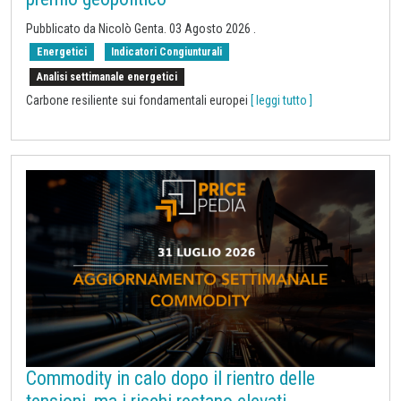
Pubblicato da
Nicolò Genta
.
03 Agosto 2026
.
Energetici
Indicatori Congiunturali
Analisi settimanale energetici
Carbone resiliente sui fondamentali europei
[ leggi tutto ]
Commodity in calo dopo il rientro delle