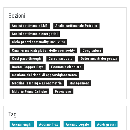
Sezioni
Analisi settimanale LME
Analisi settimanale Petrolio
Analisi settimanale energetici
Ciclo prezzi commodity 2020-2023
Cina nei mercati globali delle commodity
Congiuntura
Cost pass-through
Curve nascoste
Determinanti dei prezzi
Doctor Copper Says
Economia circolare
Gestione dei rischi di approvvigionamento
Machine learning e Econometria
Management
Materie Prime Critiche
Previsione
Procurement Intelligence
Settimana Finanziaria Materie Prime
Should Cost
Stretto di Hormuz
Strumenti e Metodologie
Tag
Tariffe sulle importazioni
Z-Budget acquisti 2024
Acciai lunghi
Acciaio Inox
Acciaio Legato
Acidi grassi