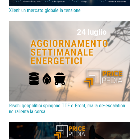
Tassi di Cambio
Tecnopolimeri
Tensioattivi
Xileni: un mercato globale in tensione
Termoplastiche di base
Terre rare
Transizione Energetica
Tubi di acciaio
Tungsteno
Vergella
Vetro
Zinco
bioplastiche
chimica bio-based
covid19lab
melamina
Rischi geopolitici spingono TTF e Brent, ma la de-escalation
ne rallenta la corsa