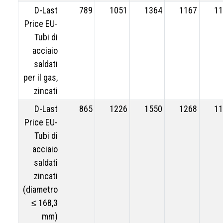
D-Last
789
1051
1364
1167
11
Price EU-
Tubi di
acciaio
saldati
per il gas,
zincati
D-Last
865
1226
1550
1268
11
Price EU-
Tubi di
acciaio
saldati
zincati
(diametro
≤ 168,3
mm)