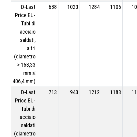
D-Last
688
1023
1284
1106
10
Price EU-
Tubi di
acciaio
saldati,
altri
(diametro
> 168,33
mm ≤
406,4 mm)
D-Last
713
943
1212
1183
11
Price EU-
Tubi di
acciaio
saldati
(diametro