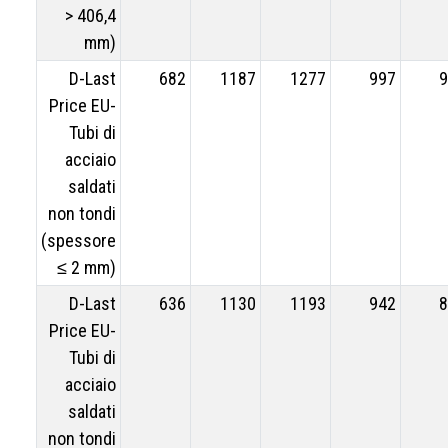
> 406,4
mm)
D-Last
682
1187
1277
997
9
Price EU-
Tubi di
acciaio
saldati
non tondi
(spessore
≤ 2 mm)
D-Last
636
1130
1193
942
8
Price EU-
Tubi di
acciaio
saldati
non tondi