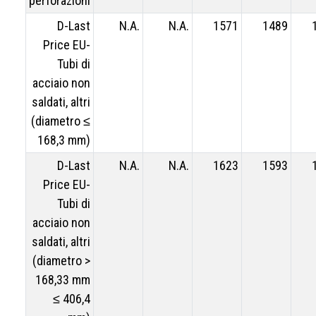
perforazioni
D-Last
N.A.
N.A.
1571
1489
Price EU-
Tubi di
acciaio non
saldati, altri
(diametro ≤
168,3 mm)
D-Last
N.A.
N.A.
1623
1593
Price EU-
Tubi di
acciaio non
saldati, altri
(diametro >
168,33 mm
≤ 406,4