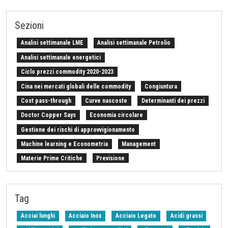
Sezioni
Analisi settimanale LME
Analisi settimanale Petrolio
Analisi settimanale energetici
Ciclo prezzi commodity 2020-2023
Cina nei mercati globali delle commodity
Congiuntura
Cost pass-through
Curve nascoste
Determinanti dei prezzi
Doctor Copper Says
Economia circolare
Gestione dei rischi di approvvigionamento
Machine learning e Econometria
Management
Materie Prime Critiche
Previsione
Procurement Intelligence
Settimana Finanziaria Materie Prime
Should Cost
Stretto di Hormuz
Strumenti e Metodologie
Tag
Tariffe sulle importazioni
Z-Budget acquisti 2024
Acciai lunghi
Acciaio Inox
Acciaio Legato
Acidi grassi