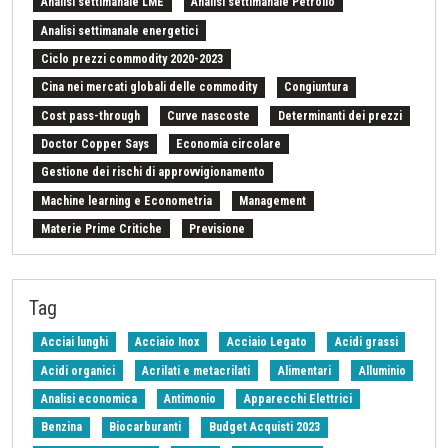
Analisi settimanale LME
Analisi settimanale Petrolio
Analisi settimanale energetici
Ciclo prezzi commodity 2020-2023
Cina nei mercati globali delle commodity
Congiuntura
Cost pass-through
Curve nascoste
Determinanti dei prezzi
Doctor Copper Says
Economia circolare
Gestione dei rischi di approvvigionamento
Machine learning e Econometria
Management
Materie Prime Critiche
Previsione
Procurement Intelligence
Settimana Finanziaria Materie Prime
Should Cost
Stretto di Hormuz
Strumenti e Metodologie
Tag
Tariffe sulle importazioni
Z-Budget acquisti 2024
Acciai lunghi
Acciaio Inox
Acciaio Legato
Acidi grassi
Acidi organici
Acrilati e metacrilati
Alimentari
Alluminio
Analisi economica
Antimonio
Apparecchi Elettrici
Benzina
Biocarburanti
Budget Acquisti 2023