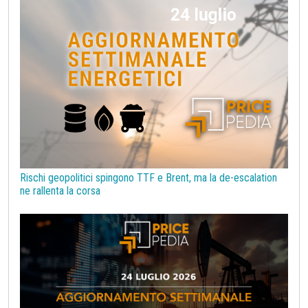
bioplastiche
chimica bio-based
covid19lab
melamina
Rischi geopolitici spingono TTF e Brent, ma la de-escalation
ne rallenta la corsa