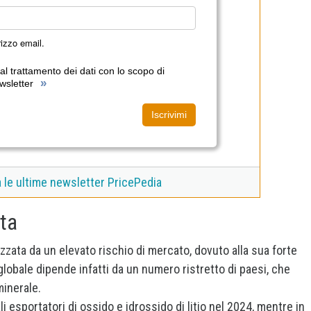
irizzo email.
l trattamento dei dati con lo scopo di
»
wsletter
Iscrivimi
a le ultime newsletter PricePedia
rta
izzata da un elevato rischio di mercato, dovuto alla sua forte
obale dipende infatti da un numero ristretto di paesi, che
minerale.
ali esportatori di ossido e idrossido di litio nel 2024, mentre in