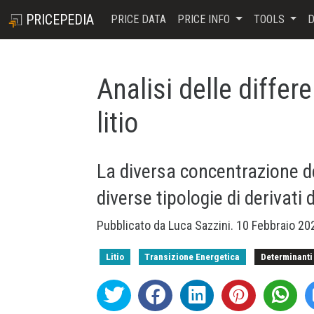
PRICEPEDIA
PRICE DATA
PRICE INFO
TOOLS
D
Analisi delle differ
litio
La diversa concentrazione del
diverse tipologie di derivati d
Pubblicato da
Luca Sazzini
.
10 Febbraio 2
Litio
Transizione Energetica
Determinanti