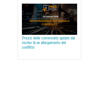
Legno e Carta
Legno ingegnerizzato
Litio
Macroeconomia
Magnesio
Management
Manganese
Materie prime farmaceutiche
Prezzi delle commodity guidati dal
Mercati Concorrenziali
rischio di un allargamento del
conflitto
Mercati d'asta
Molibdeno
NBSK
Nichel
Noli navali
Non Ferrosi
Oli vegetali
Olio di Palma
Olio di oliva
Ottone
PUN
Pasta per carta
Pelli e Cuoio
Petrolchimica
Petrolio
Piombo
Plastiche ed Elastomeri
Poliammide
Policarbonati