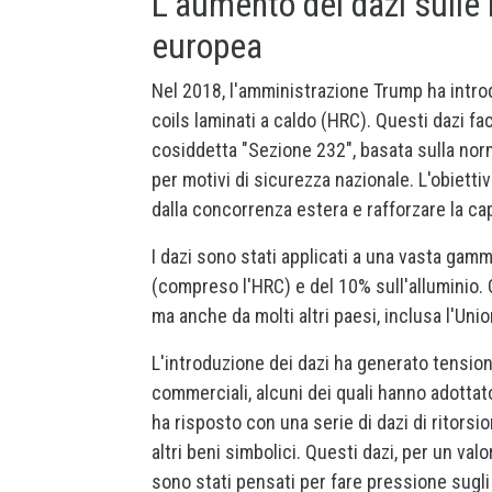
L'aumento dei dazi sulle
europea
Nel 2018, l'amministrazione Trump ha introdot
coils laminati a caldo (HRC). Questi dazi f
cosiddetta "Sezione 232", basata sulla nor
per motivi di sicurezza nazionale. L'obietti
dalla concorrenza estera e rafforzare la ca
I dazi sono stati applicati a una vasta gamma
(compreso l'HRC) e del 10% sull'alluminio. 
ma anche da molti altri paesi, inclusa l'Un
L'introduzione dei dazi ha generato tensioni 
commerciali, alcuni dei quali hanno adottat
ha risposto con una serie di dazi di ritors
altri beni simbolici. Questi dazi, per un valo
sono stati pensati per fare pressione sugli 