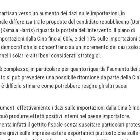
partisan verso un aumento dei dazi sulle importazioni, in
ipale differenza tra le proposte del candidato repubblicano (Do
amala Harris) riguarda la portata dell'intervento. Il piano di
ortazioni dalla Cina fino al 60%, e del 10% sulle importazioni 
oste democratiche si concentrano su un incremento dei dazi solo
elli solari e altri beni considerati strategici.
 è complesso, in particolare per quanto riguarda l'aumento dei 
ato si può prevedere una possibile ritorsione da parte della Cin
ro è difficile stimare come potrebbero reagire gli altri paesi
aumenti effettivamente i dazi sulle importazioni dalla Cina è mo
 può produrre effetti positivi interni nel paese importatore.
nta infatti il gettito fiscale senza suscitare particolari protes
re gravi sulle imprese estere esportatrici piuttosto che sulle