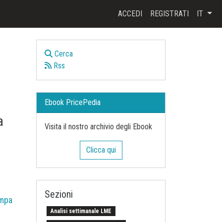
ACCEDI
REGISTRATI
IT
Cerca
Rss
Ebook PricePedia
a
Visita il nostro archivio degli Ebook
Clicca qui
Sezioni
mpa
Analisi settimanale LME