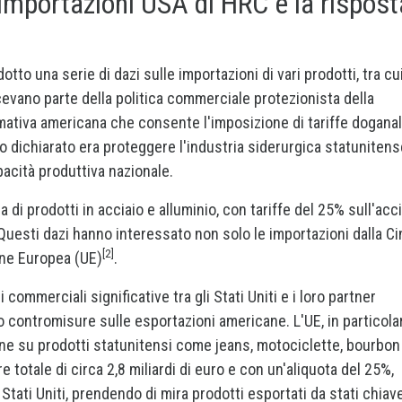
 importazioni USA di HRC e la rispost
to una serie di dazi sulle importazioni di vari prodotti, tra cui
acevano parte della politica commerciale protezionista della
mativa americana che consente l'imposizione di tariffe doganal
vo dichiarato era proteggere l'industria siderurgica statunitens
pacità produttiva nazionale.
 di prodotti in acciaio e alluminio, con tariffe del 25% sull'acc
Questi dazi hanno interessato non solo le importazioni dalla Ci
[2]
ione Europea (UE)
.
commerciali significative tra gli Stati Uniti e i loro partner
o contromisure sulle esportazioni americane. L'UE, in particola
ione su prodotti statunitensi come jeans, motociclette, bourbon
re totale di circa 2,8 miliardi di euro e con un'aliquota del 25%,
Stati Uniti, prendendo di mira prodotti esportati da stati chiav