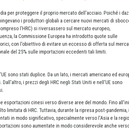
rdia per proteggere il proprio mercato dell'acciaio. Poiché i daz
pingevano i produttori globali a cercare nuovi mercati di sbocco
 (compreso l'HRC) si riversassero sul mercato europeo,
guenza, la Commissione Europea ha introdotto quote sulle
orici, con l'obiettivo di evitare un eccesso di offerta sul merc
le del 25% sulle importazioni eccedenti tali limiti.
dell'UE sono stati duplice. Da un lato, i mercati americano ed eur
 Dall'altro, i prezzi degli HRC negli Stati Uniti e nell'UE sono
i.
le esportazioni cinesi verso diverse aree del mondo. Fino all'in
to limitata di HRC. Tuttavia, durante la ripresa post-pandemia, 
ntati in modo significativo, specialmente verso l'Asia e la regi
sportazioni sono aumentate in modo considerevole anche vers