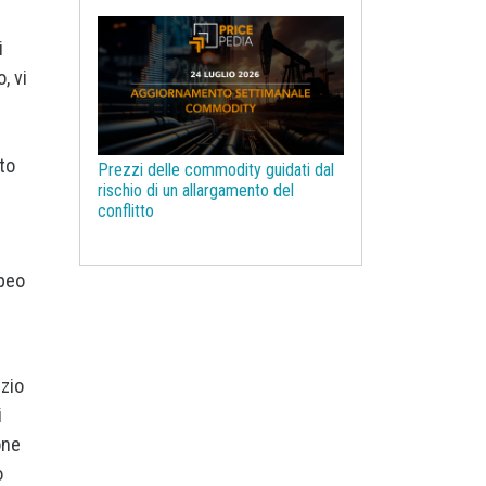
Legno e Carta
i
Legno ingegnerizzato
Litio
, vi
Macroeconomia
Magnesio
Management
Manganese
Materie prime farmaceutiche
ato
Prezzi delle commodity guidati dal
Mercati Concorrenziali
rischio di un allargamento del
conflitto
Mercati d'asta
Molibdeno
NBSK
Nichel
Noli navali
Non Ferrosi
Oli vegetali
opeo
Olio di Palma
Olio di oliva
Ottone
PUN
Pasta per carta
Pelli e Cuoio
Petrolchimica
izio
Petrolio
Piombo
i
Plastiche ed Elastomeri
one
Poliammide
Policarbonati
o