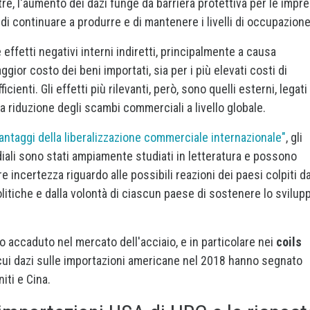
ltre, l'aumento dei dazi funge da barriera protettiva per le impr
i continuare a produrre e di mantenere i livelli di occupazione
 effetti negativi interni indiretti, principalmente a causa
ggior costo dei beni importati, sia per i più elevati costi di
enti. Gli effetti più rilevanti, però, sono quelli esterni, legati
alla riduzione degli scambi commerciali a livello globale.
antaggi della liberalizzazione commerciale internazionale"
, gli
iali sono stati ampiamente studiati in letteratura e possono
 incertezza riguardo alle possibili reazioni dei paesi colpiti da
itiche e dalla volontà di ciascun paese di sostenere lo svilup
o accaduto nel mercato dell'acciaio, e in particolare nei
coils
i cui dazi sulle importazioni americane nel 2018 hanno segnato
iti e Cina.