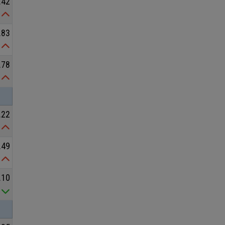
.42
Tubi di acciaio
Tungsteno
Vergella
Vetro
Zinco
.83
bioplastiche
chimica bio-based
covid19lab
melamina
.78
.22
.49
.10