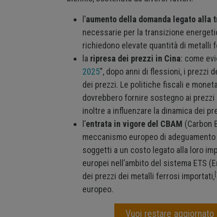
l’
aumento della domanda legato alla t
necessarie per la transizione energetic
richiedono elevate quantità di metalli 
la
ripresa dei prezzi in Cina
: come evid
2025
”, dopo anni di flessioni, i prezz
dei prezzi. Le politiche fiscali e monet
dovrebbero fornire sostegno ai prezzi 
inoltre a influenzare la dinamica dei pr
l’
entrata in vigore del CBAM
(Carbon B
meccanismo europeo di adeguamento del
soggetti a un costo legato alla loro im
europei nell’ambito del sistema ETS 
[
dei prezzi dei metalli ferrosi importati,
europeo.
Vuoi restare aggiornato