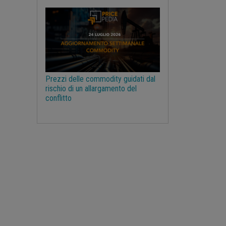
Legno e Carta
Legno ingegnerizzato
Litio
Macroeconomia
Magnesio
Management
Manganese
Materie prime farmaceutiche
Prezzi delle commodity guidati dal
Mercati Concorrenziali
rischio di un allargamento del
conflitto
Mercati d'asta
Molibdeno
NBSK
Nichel
Noli navali
Non Ferrosi
Oli vegetali
Olio di Palma
Olio di oliva
Ottone
PUN
Pasta per carta
Pelli e Cuoio
Petrolchimica
Petrolio
Piombo
Plastiche ed Elastomeri
Poliammide
Policarbonati