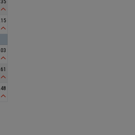
.35
.15
.03
.61
.48