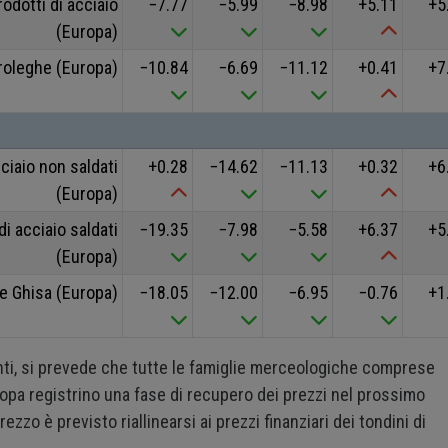
odotti di acciaio
−7.77
−5.99
−8.98
+5.11
+5
(Europa)
rroleghe (Europa)
−10.84
−6.69
−11.12
+0.41
+7
ciaio non saldati
+0.28
−14.62
−11.13
+0.32
+6
(Europa)
i acciaio saldati
−19.35
−7.98
−5.58
+6.37
+5
(Europa)
ce Ghisa (Europa)
−18.05
−12.00
−6.95
−0.76
+1
ti, si prevede che tutte le famiglie merceologiche comprese
uropa registrino una fase di recupero dei prezzi nel prossimo
prezzo è previsto riallinearsi ai prezzi finanziari dei tondini di