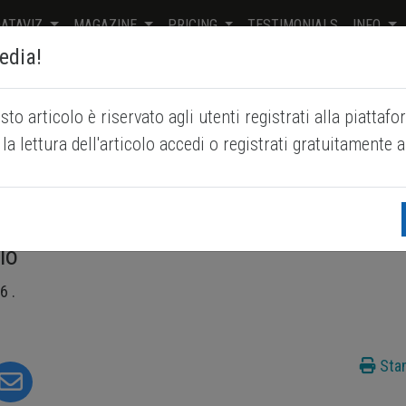
ATAVIZ
MAGAZINE
PRICING
TESTIMONIALS
INFO
Pedia!
 dei metalli ferrosi 2026-
sto articolo è riservato agli utenti registrati alla piattafo
la lettura dell'articolo accedi o registrati gratuitamente a
attende una ripresa dei prezzi dei metalli
io
26
.
Sta