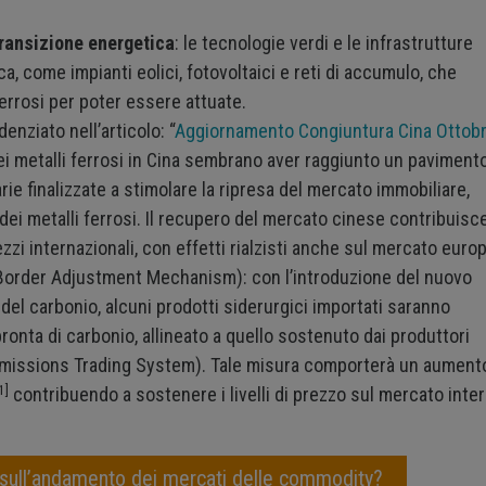
ransizione energetica
: le tecnologie verdi e le infrastrutture
a, come impianti eolici, fotovoltaici e reti di accumulo, che
ferrosi per poter essere attuate.
enziato nell’articolo: “
Aggiornamento Congiuntura Cina Ottob
i dei metalli ferrosi in Cina sembrano aver raggiunto un paviment
arie finalizzate a stimolare la ripresa del mercato immobiliare,
dei metalli ferrosi. Il recupero del mercato cinese contribuisc
ezzi internazionali, con effetti rialzisti anche sul mercato euro
order Adjustment Mechanism): con l’introduzione del nuovo
 carbonio, alcuni prodotti siderurgici importati saranno
pronta di carbonio, allineato a quello sostenuto dai produttori
(Emissions Trading System). Tale misura comporterà un aument
1]
contribuendo a sostenere i livelli di prezzo sul mercato inte
 sull’andamento dei mercati delle commodity?