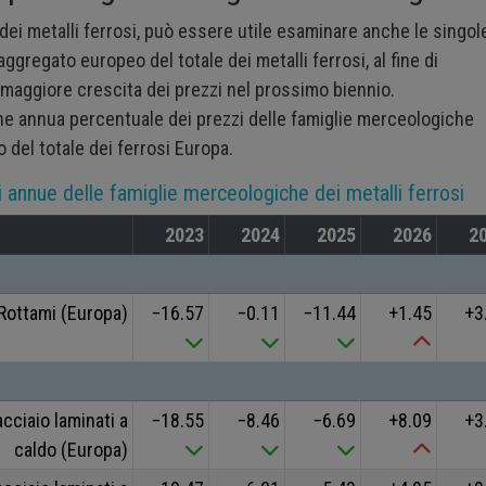
 dei metalli ferrosi, può essere utile esaminare anche le singol
ggregato europeo del totale dei metalli ferrosi, al fine di
a maggiore crescita dei prezzi nel prossimo biennio.
ione annua percentuale dei prezzi delle famiglie merceologiche
o del totale dei ferrosi Europa.
li annue delle famiglie merceologiche dei metalli ferrosi
2023
2024
2025
2026
2
 Rottami (Europa)
−16.57
−0.11
−11.44
+1.45
+3
cciaio laminati a
−18.55
−8.46
−6.69
+8.09
+3
caldo (Europa)