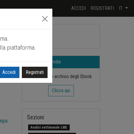
ACCEDI
REGISTRATI
IT
Cerca
rma.
Rss
lla piattaforma.
Ebook PricePedia
Accedi
Registrati
Visita il nostro archivio degli Ebook
Clicca qui
Sezioni
mpa
Analisi settimanale LME