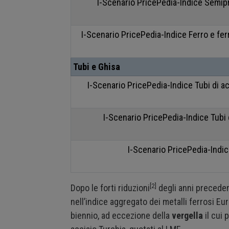
I-Scenario PricePedia-Indice Semipr
I-Scenario PricePedia-Indice Ferro e fe
Tubi e Ghisa
I-Scenario PricePedia-Indice Tubi di ac
I-Scenario PricePedia-Indice Tubi d
I-Scenario PricePedia-Indi
[2]
Dopo le forti riduzioni
degli anni preceden
nell’indice aggregato dei metalli ferrosi E
biennio, ad eccezione della
vergella
il cui 