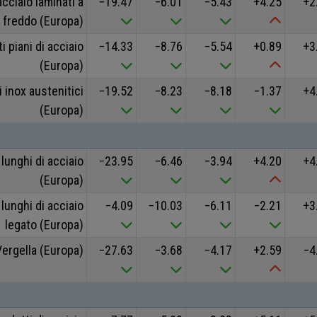
cciaio laminati a
−19.47
−6.01
−5.43
+4.25
+2
freddo (Europa)
 piani di acciaio
−14.33
−8.76
−5.54
+0.89
+3
(Europa)
 inox austenitici
−19.52
−8.23
−8.18
−1.37
+4
(Europa)
lunghi di acciaio
−23.95
−6.46
−3.94
+4.20
+4
(Europa)
lunghi di acciaio
−4.09
−10.03
−6.11
−2.21
+3
legato (Europa)
Vergella (Europa)
−27.63
−3.68
−4.17
+2.59
−4