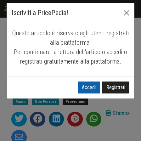
PRICEPEDIA
Iscriviti a PricePedia!
Questo articolo è riservato agli utenti registrati
Previsioni dei prezzi del rame
alla piattaforma.
LME
Per continuare la lettura dell'articolo accedi o
registrati gratuitamente alla piattaforma.
Quali livelli di prezzo attendersi per il rame
LME nel 2026 – 2027?
Pubblicato da
Luca Sazzini
.
15 Dicembre 2025
.
Accedi
Registrati
Rame
Non Ferrosi
Previsione
Stampa