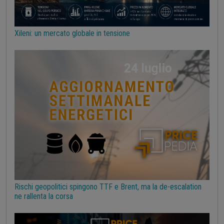
Silicio
Stagno
Strumenti
Superciclo
Tassi di Cambio
Tecnopolimeri
Tensioattivi
Xileni: un mercato globale in tensione
Termoplastiche di base
Terre rare
Transizione Energetica
Tubi di acciaio
Tungsteno
Vergella
Vetro
Zinco
bioplastiche
chimica bio-based
covid19lab
melamina
Rischi geopolitici spingono TTF e Brent, ma la de-escalation
ne rallenta la corsa