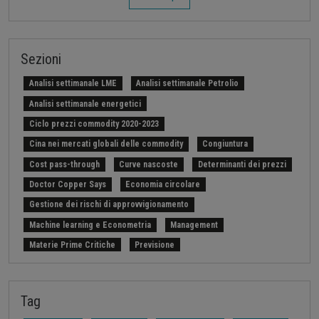
Sezioni
Analisi settimanale LME
Analisi settimanale Petrolio
Analisi settimanale energetici
Ciclo prezzi commodity 2020-2023
Cina nei mercati globali delle commodity
Congiuntura
Cost pass-through
Curve nascoste
Determinanti dei prezzi
Doctor Copper Says
Economia circolare
Gestione dei rischi di approvvigionamento
Machine learning e Econometria
Management
Materie Prime Critiche
Previsione
Procurement Intelligence
Settimana Finanziaria Materie Prime
Should Cost
Stretto di Hormuz
Strumenti e Metodologie
Tag
Tariffe sulle importazioni
Z-Budget acquisti 2024