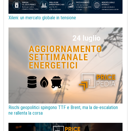
Silicio
Stagno
Strumenti
Superciclo
Tassi di Cambio
Tecnopolimeri
Tensioattivi
Xileni: un mercato globale in tensione
Termoplastiche di base
Terre rare
Transizione Energetica
Tubi di acciaio
Tungsteno
Vergella
Vetro
Zinco
bioplastiche
chimica bio-based
covid19lab
melamina
Rischi geopolitici spingono TTF e Brent, ma la de-escalation
ne rallenta la corsa