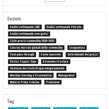
Sezioni
Analisi settimanale LME
Analisi settimanale Petrolio
Analisi settimanale energetici
Ciclo prezzi commodity 2020-2023
Cina nei mercati globali delle commodity
Congiuntura
Cost pass-through
Curve nascoste
Determinanti dei prezzi
Doctor Copper Says
Economia circolare
Gestione dei rischi di approvvigionamento
Machine learning e Econometria
Management
Materie Prime Critiche
Previsione
Procurement Intelligence
Settimana Finanziaria Materie Prime
Should Cost
Stretto di Hormuz
Strumenti e Metodologie
Tag
Tariffe sulle importazioni
Z-Budget acquisti 2024