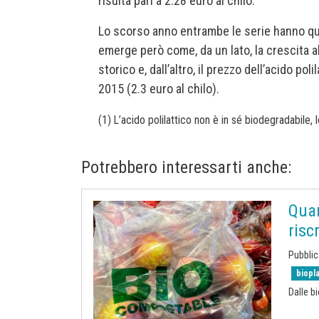
risulta pari a 2.28 euro al chilo.
Lo scorso anno entrambe le serie hanno qui
emerge però come, da un lato, la crescita ab
storico e, dall’altro, il prezzo dell’acido pol
2015 (2.3 euro al chilo).
(1) L’acido polilattico non è in sé biodegradabile, 
Potrebbero interessarti anche:
Quan
risc
Pubbli
biopl
Dalle b