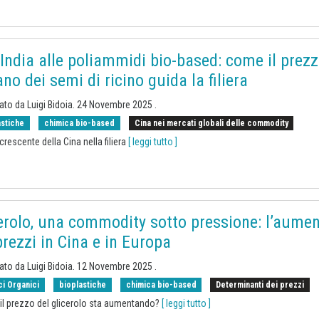
’India alle poliammidi bio-based: come il prez
ano dei semi di ricino guida la filiera
cato da
Luigi Bidoia
.
24 Novembre 2025
.
astiche
chimica bio-based
Cina nei mercati globali delle commodity
 crescente della Cina nella filiera
[ leggi tutto ]
erolo, una commodity sotto pressione: l’aume
prezzi in Cina e in Europa
cato da
Luigi Bidoia
.
12 Novembre 2025
.
ci Organici
bioplastiche
chimica bio-based
Determinanti dei prezzi
il prezzo del glicerolo sta aumentando?
[ leggi tutto ]