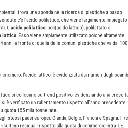
bientali trova una sponda nella ricerca di plastiche a basso
 vendute c’è l’acido polilattico, che viene largamente impiegato
ti. L'
acido polilattico
, poli(acido lattico), polilattato o
 lattico
. Esso viene ampiamente utilizzato poichè altamente
a 4 anni, a fronte di quella delle comuni plastiche che va dai 100
o monomero, l'acido lattico, è evidenziata dai numeri degli scamb
attico si collocano su trend positivo, evidenziando una crescit
9 si è verificato un rallentamento rispetto all'anno precedente
 su quota 155 mila tonnellate.
li stessi paesi europei: Olanda, Belgio, Francia e Spagna. Il r
risultano residuali rispetto alla quota di commercio intra-UE.