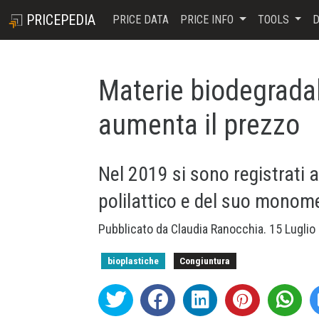
PRICEPEDIA
PRICE DATA
PRICE INFO
TOOLS
D
Materie biodegradabi
aumenta il prezzo
Nel 2019 si sono registrati a
polilattico e del suo monom
Pubblicato da
Claudia Ranocchia
.
15 Lugli
bioplastiche
Congiuntura