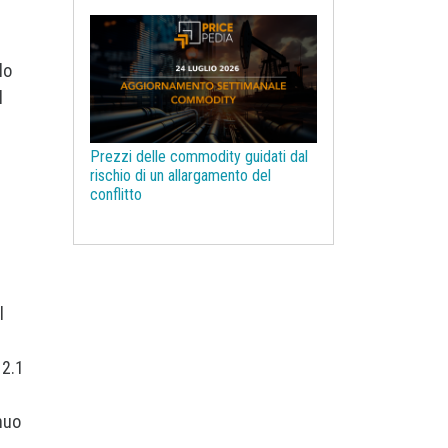
Legno e Carta
Legno ingegnerizzato
Litio
lo
Macroeconomia
Magnesio
l
Management
Manganese
Materie prime farmaceutiche
Prezzi delle commodity guidati dal
Mercati Concorrenziali
rischio di un allargamento del
conflitto
Mercati d'asta
Molibdeno
NBSK
Nichel
Noli navali
Non Ferrosi
Oli vegetali
Olio di Palma
Olio di oliva
i
Ottone
PUN
Pasta per carta
l
Pelli e Cuoio
Petrolchimica
l
 2.1
Petrolio
Piombo
Plastiche ed Elastomeri
nuo
Poliammide
Policarbonati