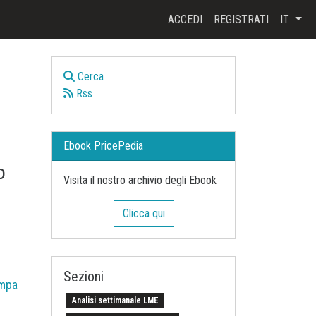
ACCEDI
REGISTRATI
IT
Cerca
Rss
Ebook PricePedia
o
Visita il nostro archivio degli Ebook
Clicca qui
Sezioni
mpa
Analisi settimanale LME