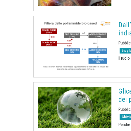
Dall
indi
Pubbli
biopl
Il ruolo
Glic
dei 
Pubbli
Chimi
Perché 