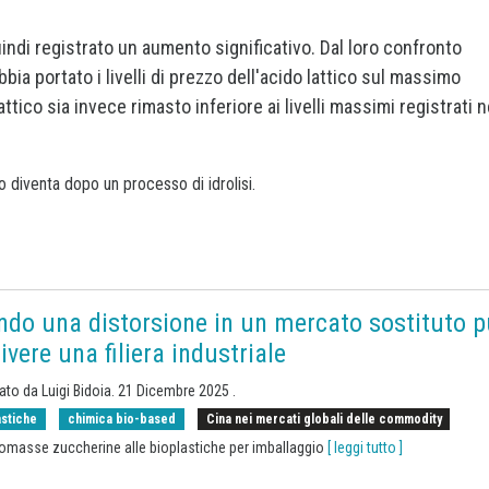
ndi registrato un aumento significativo. Dal loro confronto
bia portato i livelli di prezzo dell'acido lattico sul massimo
ilattico sia invece rimasto inferiore ai livelli massimi registrati n
lo diventa dopo un processo di idrolisi.
do una distorsione in un mercato sostituto 
rivere una filiera industriale
cato da
Luigi Bidoia
.
21 Dicembre 2025
.
astiche
chimica bio-based
Cina nei mercati globali delle commodity
iomasse zuccherine alle bioplastiche per imballaggio
[ leggi tutto ]