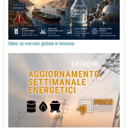
Procurement
Prodotti congiunti
Prodotti di base per costruzioni
Rame
Sanzioni UE alla Russia
Semiconduttori
Should Cost
Silicio
Stagno
Strumenti
Superciclo
Tassi di Cambio
Tecnopolimeri
Tensioattivi
Xileni: un mercato globale in tensione
Termoplastiche di base
Terre rare
Transizione Energetica
Tubi di acciaio
Tungsteno
Vergella
Vetro
Zinco
bioplastiche
chimica bio-based
covid19lab
melamina