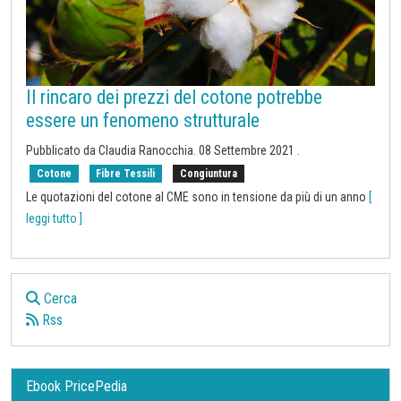
Il rincaro dei prezzi del cotone potrebbe
essere un fenomeno strutturale
Pubblicato da Claudia Ranocchia.
08 Settembre 2021
.
Cotone
Fibre Tessili
Congiuntura
Le quotazioni del cotone al CME sono in tensione da più di un anno
[
leggi tutto ]
Cerca
Rss
Ebook PricePedia