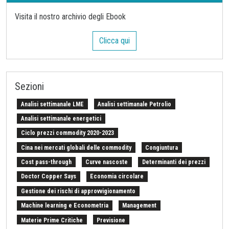
Visita il nostro archivio degli Ebook
Clicca qui
Sezioni
Analisi settimanale LME
Analisi settimanale Petrolio
Analisi settimanale energetici
Ciclo prezzi commodity 2020-2023
Cina nei mercati globali delle commodity
Congiuntura
Cost pass-through
Curve nascoste
Determinanti dei prezzi
Doctor Copper Says
Economia circolare
Gestione dei rischi di approvvigionamento
Machine learning e Econometria
Management
Materie Prime Critiche
Previsione