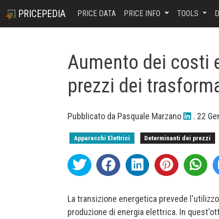
PRICEPEDIA
PRICE DATA
PRICE INFO
TOOLS
D
Aumento dei costi 
prezzi dei trasformat
Pubblicato da
Pasquale Marzano
.
22 Ge
Apparecchi Elettrici
Determinanti dei prezzi
La transizione energetica prevede l'utilizzo 
produzione di energia elettrica. In quest'o