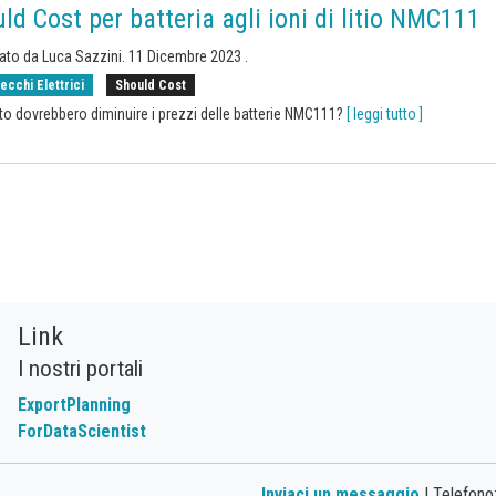
ld Cost per batteria agli ioni di litio NMC111
cato da
Luca Sazzini
.
11 Dicembre 2023
.
ecchi Elettrici
Should Cost
to dovrebbero diminuire i prezzi delle batterie NMC111?
[ leggi tutto ]
Link
I nostri portali
ExportPlanning
ForDataScientist
Inviaci un messaggio
| Telefono