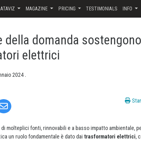
ATAVIZ
MAGAZINE
PRICING
TESTIMONIALS
INFO
e della domanda sostengono
ori elettrici
nnaio 2024
.
Sta
di molteplici fonti, rinnovabili e a basso impatto ambientale, pe
ttica un ruolo fondamentale è dato dai
trasformatori elettrici
, 