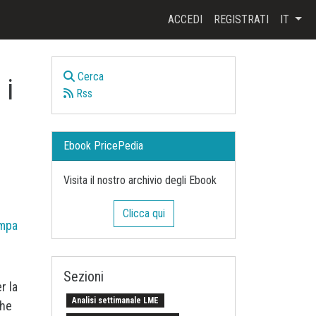
ACCEDI
REGISTRATI
IT
Cerca
 i
Rss
Ebook PricePedia
Visita il nostro archivio degli Ebook
Clicca qui
mpa
Sezioni
r la
Analisi settimanale LME
che