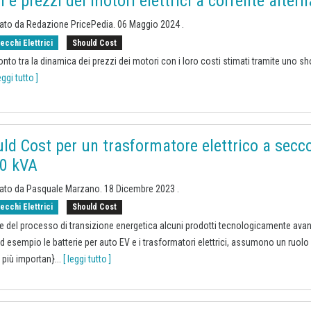
i e prezzi dei motori elettrici a corrente altern
cato da
Redazione PricePedia
.
06 Maggio 2024
.
ecchi Elettrici
Should Cost
ronto tra la dinamica dei prezzi dei motori con i loro costi stimati tramite uno sh
eggi tutto ]
ld Cost per un trasformatore elettrico a secc
0 kVA
cato da
Pasquale Marzano
.
18 Dicembre 2023
.
ecchi Elettrici
Should Cost
ce del processo di transizione energetica alcuni prodotti tecnologicamente avan
 esempio le batterie per auto EV e i trasformatori elettrici, assumono un ruolo
più importan}
...
[ leggi tutto ]