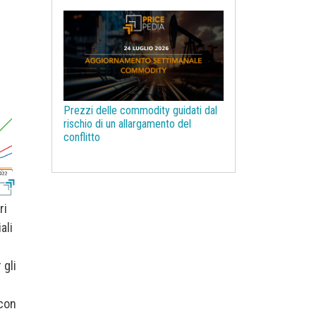
Legno e Carta
Legno ingegnerizzato
Litio
Macroeconomia
Magnesio
Management
Manganese
Materie prime farmaceutiche
Prezzi delle commodity guidati dal
Mercati Concorrenziali
rischio di un allargamento del
conflitto
Mercati d'asta
Molibdeno
NBSK
Nichel
Noli navali
Non Ferrosi
Oli vegetali
Olio di Palma
Olio di oliva
ri
Ottone
PUN
Pasta per carta
ali
Pelli e Cuoio
Petrolchimica
Petrolio
Piombo
 gli
Plastiche ed Elastomeri
Poliammide
Policarbonati
 con