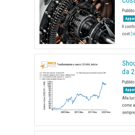
Cost
Pubbli
Appar
Il conf
cost
[ l
Shou
da 2
Pubbli
Appar
Alla lu
come ad
sempre 