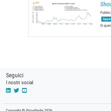
Shou
Pubbli
Appar
Di quan
Seguici
I nostri social
Copyright © PricePedia 2026