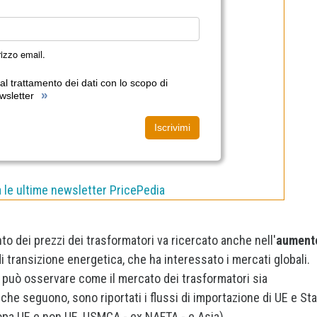
irizzo email.
l trattamento dei dati con lo scopo di
»
wsletter
Iscrivimi
a le ultime newsletter PricePedia
to dei prezzi dei trasformatori va ricercato anche nell'
aument
di transizione energetica, che ha interessato i mercati globali.
i può osservare come il mercato dei trasformatori sia
che seguono, sono riportati i flussi di importazione di UE e Sta
ropa UE e non UE, USMCA - ex NAFTA - e Asia).