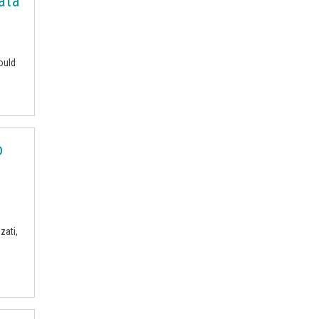
ata
Tubi di acciaio
Tungsteno
Vergella
Vetro
Zinco
bioplastiche
chimica bio-based
ould
covid19lab
melamina
o
zati,