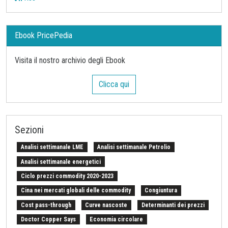
Ebook PricePedia
Visita il nostro archivio degli Ebook
Clicca qui
Sezioni
Analisi settimanale LME
Analisi settimanale Petrolio
Analisi settimanale energetici
Ciclo prezzi commodity 2020-2023
Cina nei mercati globali delle commodity
Congiuntura
Cost pass-through
Curve nascoste
Determinanti dei prezzi
Doctor Copper Says
Economia circolare