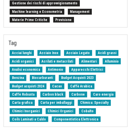
Gestione dei rischi di approvvigionamento
Machine learning e Econometria
Management
Materie Prime Critiche
Previsione
Procurement Intelligence
Settimana Finanziaria Materie Prime
Should Cost
Stretto di Hormuz
Strumenti e Metodologie
Tag
Tariffe sulle importazioni
Z-Budget acquisti 2024
Acciai lunghi
Acciaio Inox
Acciaio Legato
Acidi grassi
Acidi organici
Acrilati e metacrilati
Alimentari
Alluminio
Analisi economica
Antimonio
Apparecchi Elettrici
Benzina
Biocarburanti
Budget Acquisti 2023
Budget acquisti 2024
Cacao
Caffè Arabica
Caffè Robusta
Carbon black
Carbone
Caro energia
Carta grafica
Carta per imballaggi
Chimica: Specialty
Chimici Inorganici
Chimici Organici
Cobalto
Coils Laminati a Caldo
Componentistica Elettronica
Copolimeri di ABS
Copolimeri di SAN
Cotone