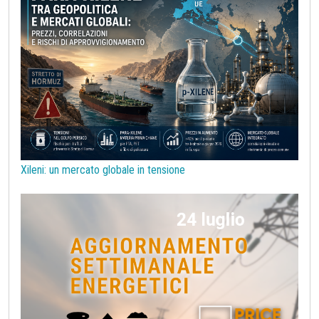
Policarbonati
Polietilene tereftalato (PET)
Polipropilene
Politica monetaria
Poliuretani
Previsioni
Preziosi
Prezzi alla Produzione USA
Prezzi reali
Prezzi vischiosi
Procurement
Prodotti congiunti
Prodotti di base per costruzioni
Rame
Sanzioni UE alla Russia
Semiconduttori
Should Cost
Silicio
Stagno
Strumenti
Superciclo
Tassi di Cambio
Tecnopolimeri
Tensioattivi
Xileni: un mercato globale in tensione
Termoplastiche di base
Terre rare
Transizione Energetica
Tubi di acciaio
Tungsteno
Vergella
Vetro
Zinco
bioplastiche
chimica bio-based
covid19lab
melamina