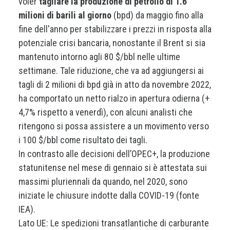
voler
tagliare la produzione di petrolio di 1.6
milioni di barili al giorno
(bpd) da maggio fino alla
fine dell'anno per stabilizzare i prezzi in risposta alla
potenziale crisi bancaria, nonostante il Brent si sia
mantenuto intorno agli 80 $/bbl nelle ultime
settimane. Tale riduzione, che va ad aggiungersi ai
tagli di 2 milioni di bpd già in atto da novembre 2022,
ha comportato un netto rialzo in apertura odierna (+
4,7% rispetto a venerdì), con alcuni analisti che
ritengono si possa assistere a un movimento verso
i 100 $/bbl come risultato dei tagli.
In contrasto alle decisioni dell’OPEC+, la produzione
statunitense nel mese di gennaio si è attestata sui
massimi pluriennali da quando, nel 2020, sono
iniziate le chiusure indotte dalla COVID-19 (fonte
IEA).
Lato UE: Le spedizioni transatlantiche di carburante