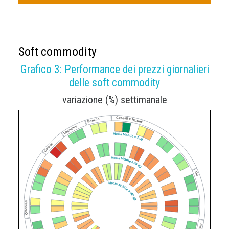
Soft commodity
Grafico 3: Performance dei prezzi giornalieri
delle soft commodity
variazione (%) settimanale
Cereali e legumi
Gomma
Legname
Media Mobile a 3 gg
Cotone
Media Mobile a 30 gg
Oli
Media Mobile a 180 gg
Coloniali