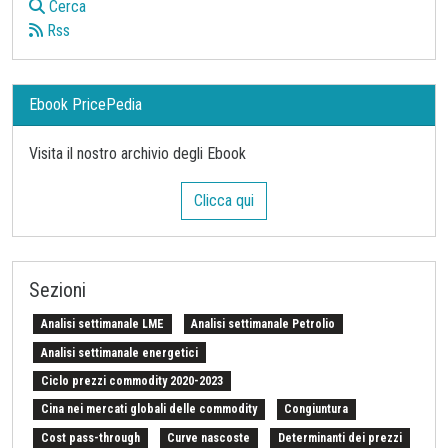
Cerca
Rss
Ebook PricePedia
Visita il nostro archivio degli Ebook
Clicca qui
Sezioni
Analisi settimanale LME
Analisi settimanale Petrolio
Analisi settimanale energetici
Ciclo prezzi commodity 2020-2023
Cina nei mercati globali delle commodity
Congiuntura
Cost pass-through
Curve nascoste
Determinanti dei prezzi