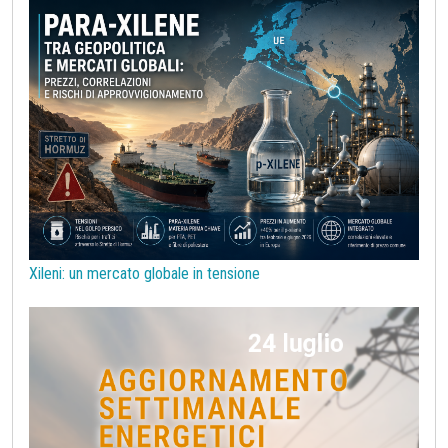
Pasta per carta
Pelli e Cuoio
Petrolchimica
Petrolio
Piombo
Plastiche ed Elastomeri
Poliammide
Policarbonati
Polietilene tereftalato (PET)
Polipropilene
Politica monetaria
Poliuretani
Previsioni
Preziosi
Prezzi alla Produzione USA
Prezzi reali
Prezzi vischiosi
Procurement
Prodotti congiunti
Prodotti di base per costruzioni
Rame
Sanzioni UE alla Russia
Semiconduttori
Should Cost
Silicio
Stagno
Strumenti
Superciclo
Tassi di Cambio
Tecnopolimeri
Tensioattivi
Xileni: un mercato globale in tensione
Termoplastiche di base
Terre rare
Transizione Energetica
Tubi di acciaio
Tungsteno
Vergella
Vetro
Zinco
bioplastiche
chimica bio-based
covid19lab
melamina