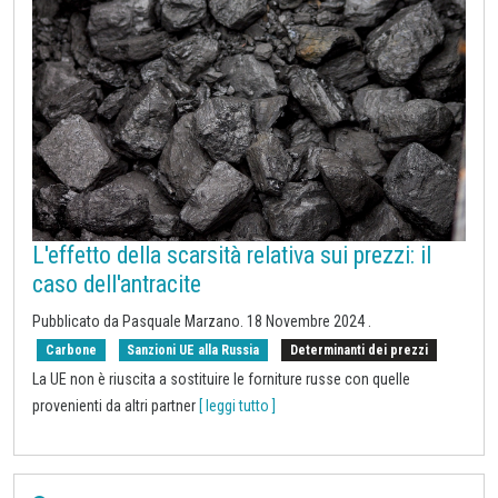
L'effetto della scarsità relativa sui prezzi: il
caso dell'antracite
Pubblicato da
Pasquale Marzano
.
18 Novembre 2024
.
Carbone
Sanzioni UE alla Russia
Determinanti dei prezzi
La UE non è riuscita a sostituire le forniture russe con quelle
provenienti da altri partner
[ leggi tutto ]