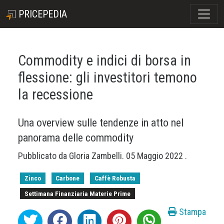
PRICEPEDIA
Commodity e indici di borsa in
flessione: gli investitori temono
la recessione
Una overview sulle tendenze in atto nel
panorama delle commodity
Pubblicato da
Gloria Zambelli
.
05 Maggio 2022
.
Zinco
Carbone
Caffè Robusta
Settimana Finanziaria Materie Prime
Stampa