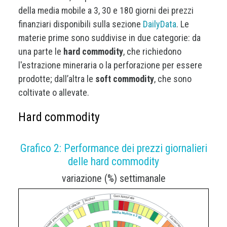
della media mobile a 3, 30 e 180 giorni dei prezzi
finanziari disponibili sulla sezione
DailyData
. Le
materie prime sono suddivise in due categorie: da
una parte le
hard commodity
, che richiedono
l'estrazione mineraria o la perforazione per essere
prodotte; dall’altra le
soft commodity
, che sono
coltivate o allevate.
Hard commodity
Grafico 2: Performance dei prezzi giornalieri
delle hard commodity
variazione (%) settimanale
Gas Naturale
Nichel
Cobalto
Media Mobile a 3 gg
Metalli preziosi
Carburanti