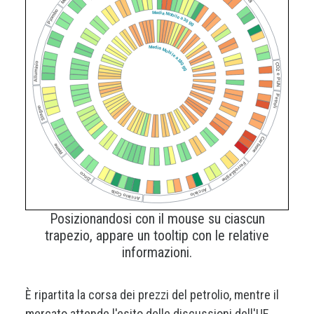
Piombo
Media Mobile a 30 gg
Media Mobile a 180 gg
Alluminio
CO2 e PUN
Petroli
Stagno
Carbone
Rame
Ferro&Leghe
Zinco
Acciaio
Acciaio Coils
Posizionandosi con il mouse su ciascun
trapezio, appare un tooltip con le relative
informazioni.
È ripartita la corsa dei prezzi del petrolio, mentre il
mercato attende l'esito delle discussioni dell'UE