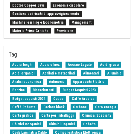
Doctor Copper Says
Economia circolare
Gestione dei rischi di approvvigionamento
Machine learning e Econometria
Management
Materie Prime Critiche
Previsione
Procurement Intelligence
Settimana Finanziaria Materie Prime
Should Cost
Stretto di Hormuz
Strumenti e Metodologie
Tag
Tariffe sulle importazioni
Z-Budget acquisti 2024
Acciai lunghi
Acciaio Inox
Acciaio Legato
Acidi grassi
Acidi organici
Acrilati e metacrilati
Alimentari
Alluminio
Analisi economica
Antimonio
Apparecchi Elettrici
Benzina
Biocarburanti
Budget Acquisti 2023
Budget acquisti 2024
Cacao
Caffè Arabica
Caffè Robusta
Carbon black
Carbone
Caro energia
Carta grafica
Carta per imballaggi
Chimica: Specialty
Chimici Inorganici
Chimici Organici
Cobalto
Coils Laminati a Caldo
Componentistica Elettronica