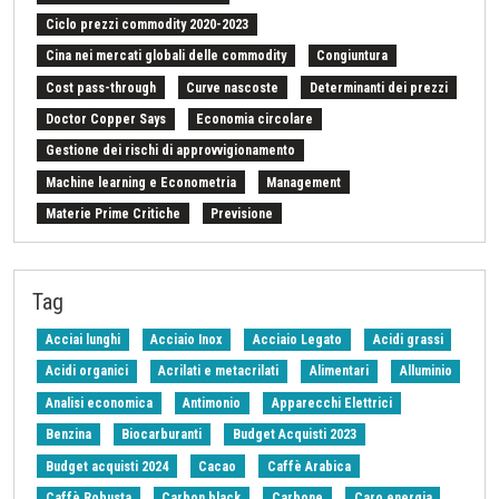
Ciclo prezzi commodity 2020-2023
Cina nei mercati globali delle commodity
Congiuntura
Cost pass-through
Curve nascoste
Determinanti dei prezzi
Doctor Copper Says
Economia circolare
Gestione dei rischi di approvvigionamento
Machine learning e Econometria
Management
Materie Prime Critiche
Previsione
Procurement Intelligence
Settimana Finanziaria Materie Prime
Should Cost
Stretto di Hormuz
Strumenti e Metodologie
Tag
Tariffe sulle importazioni
Z-Budget acquisti 2024
Acciai lunghi
Acciaio Inox
Acciaio Legato
Acidi grassi
Acidi organici
Acrilati e metacrilati
Alimentari
Alluminio
Analisi economica
Antimonio
Apparecchi Elettrici
Benzina
Biocarburanti
Budget Acquisti 2023
Budget acquisti 2024
Cacao
Caffè Arabica
Caffè Robusta
Carbon black
Carbone
Caro energia